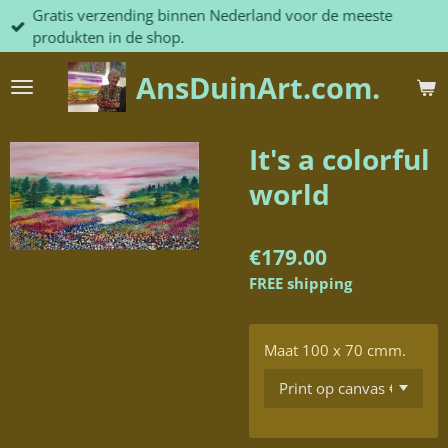
Gratis verzending binnen Nederland voor de meeste
Skip
produkten in de shop.
to
main
AnsDuinArt.com.
content
It's a colorful
world
€179.00
FREE shipping
Maat 100 x 70 cmm.