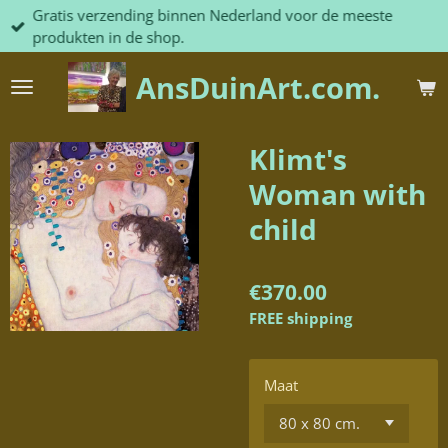
Gratis verzending binnen Nederland voor de meeste
Skip
produkten in de shop.
to
main
AnsDuinArt.com.
content
Klimt's
Woman with
child
€370.00
FREE shipping
Maat