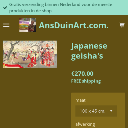
Gratis verzending binnen Nederland voor de meeste
Skip
produkten in de shop.
to
main
AnsDuinArt.com.
content
Japanese
geisha's
€270.00
FREE shipping
maat
afwerking