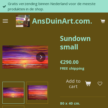
Gratis verzending binnen Nederland voor de meeste
Skip
produkten in de shop.
to
main
AnsDuinArt.com.
content
Sundown
small
€290.00
FREE shipping
Add to
cart
80 x 40 cm.