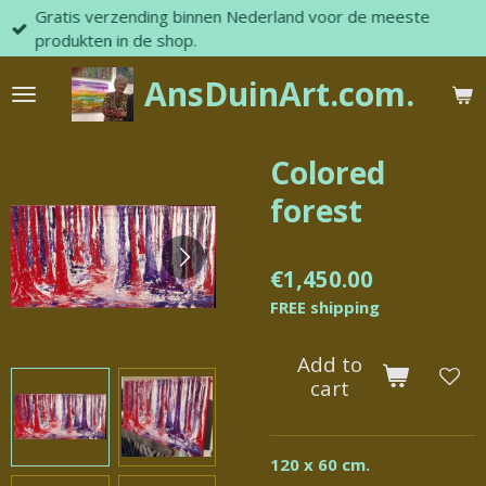
Gratis verzending binnen Nederland voor de meeste
Skip
produkten in de shop.
to
main
AnsDuinArt.com.
content
Colored
forest
€1,450.00
FREE shipping
Add to
cart
120 x 60 cm.