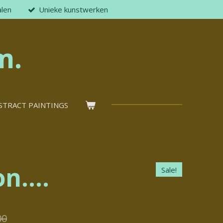
alen
Unieke kunstwerken
m.
STRACT PAINTINGS
n....
Sale!
00