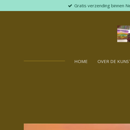
Gratis verzending binnen N
Skip
to
main
content
HOME
OVER DE KUNS