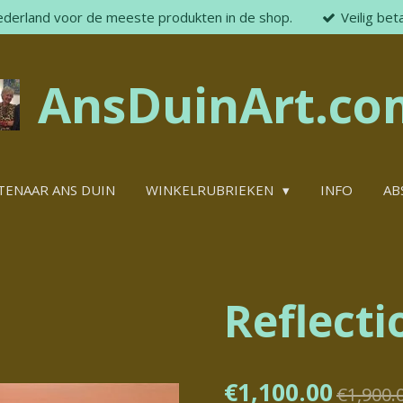
ederland voor de meeste produkten in de shop.
Veilig bet
AnsDuinArt.co
TENAAR ANS DUIN
WINKELRUBRIEKEN
INFO
AB
Reflectio
€1,100.00
€1,900.