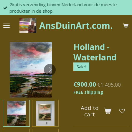
Gratis verzending binnen Nederland voor de meeste
Skip
produkten in de shop.
to
main
AnsDuinArt.com.
content
Holland -
Waterland
Sale!
€900.00
€1,495.00
FREE shipping
Add to
cart