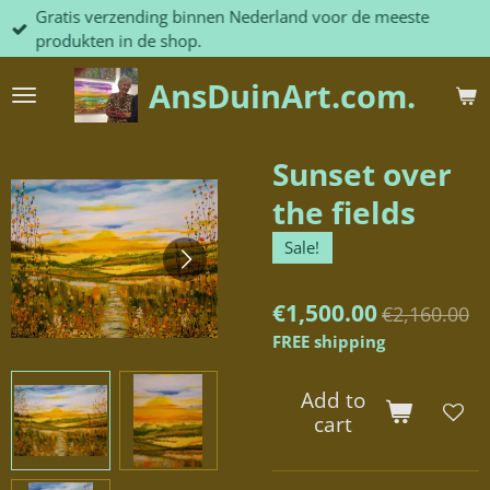
Gratis verzending binnen Nederland voor de meeste
Skip
produkten in de shop.
to
main
AnsDuinArt.com.
content
Sunset over
the fields
Sale!
€1,500.00
€2,160.00
FREE shipping
Add to
cart