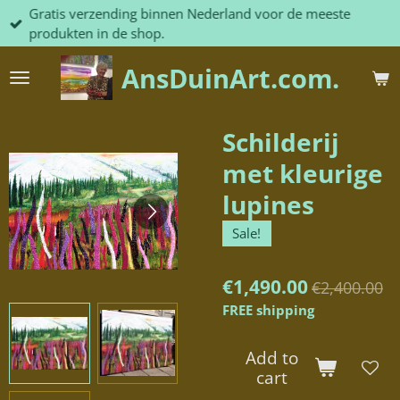
Gratis verzending binnen Nederland voor de meeste
Skip
produkten in de shop.
to
main
AnsDuinArt.com.
content
Schilderij
met kleurige
lupines
Sale!
€1,490.00
€2,400.00
FREE shipping
Add to
cart