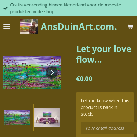
Gratis verzending binnen Nederland voor de meeste
Skip
produkten in de shop.
to
main
AnsDuinArt.com.
content
Let your love
flow...
€0.00
Let me know when this
product is back in
stock.